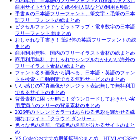
2026年用、日本語のフリーフォント851種類のまとめ -
商用サイトだけでなく紙や同人誌などの利用も明記
手書きの日本語フリーフォント、筆文字・毛筆の日本
語フリーフォントの総まとめ
ピクセルフォント・ビットマップ・電卓数字の日本語
フリーフォント 総まとめ
おしゃれな手書き！ 筆記体の英語フリーフォントの総
まとめ
商用利用無料、国内のフリーイラスト素材の総まとめ
商用利用無料、おしゃれでシンプルなかわいい海外の
フリーイラスト素材の総まとめ
フォント名を画像から調べる、日本語・英語のフォン
トを検索・自動判定できる無料サービスのまとめ
いい感じの写真画像がクレジット表記無しで無料利用
できるサイトのまとめ
背景素材に困った時に！ダウンロードしておきたい実
用度満点のフリーの背景素材のまとめ
2026年のトレンドカラーはあらゆる色彩を輝かせる繊
細なホワイト「クラウド ダンサー」
色々な色の名前、伝統色の名前が分かるサイトのまと
め
VS Codeのおすすめ機能拡張のまとめ、HTMLやCSSや