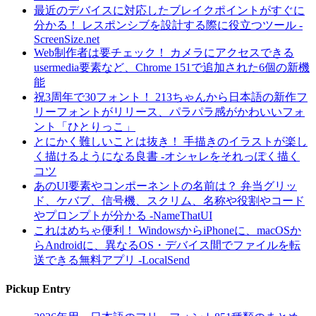
最近のデバイスに対応したブレイクポイントがすぐに
分かる！ レスポンシブを設計する際に役立つツール -
ScreenSize.net
Web制作者は要チェック！ カメラにアクセスできる
usermedia要素など、Chrome 151で追加された6個の新機
能
祝3周年で30フォント！ 213ちゃんから日本語の新作フ
リーフォントがリリース、パラパラ感がかわいいフォ
ント「ひとりっこ」
とにかく難しいことは抜き！ 手描きのイラストが楽し
く描けるようになる良書 -オシャレをそれっぽく描く
コツ
あのUI要素やコンポーネントの名前は？ 弁当グリッ
ド、ケバブ、信号機、スクリム、名称や役割やコード
やプロンプトが分かる -NameThatUI
これはめちゃ便利！ WindowsからiPhoneに、macOSか
らAndroidに、異なるOS・デバイス間でファイルを転
送できる無料アプリ -LocalSend
Pickup Entry