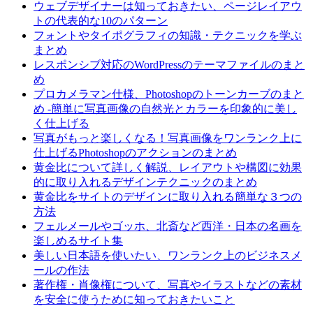
ウェブデザイナーは知っておきたい、ページレイアウ
トの代表的な10のパターン
フォントやタイポグラフィの知識・テクニックを学ぶ
まとめ
レスポンシブ対応のWordPressのテーマファイルのまと
め
プロカメラマン仕様、Photoshopのトーンカーブのまと
め -簡単に写真画像の自然光とカラーを印象的に美し
く仕上げる
写真がもっと楽しくなる！写真画像をワンランク上に
仕上げるPhotoshopのアクションのまとめ
黄金比について詳しく解説、レイアウトや構図に効果
的に取り入れるデザインテクニックのまとめ
黄金比をサイトのデザインに取り入れる簡単な３つの
方法
フェルメールやゴッホ、北斎など西洋・日本の名画を
楽しめるサイト集
美しい日本語を使いたい、ワンランク上のビジネスメ
ールの作法
著作権・肖像権について、写真やイラストなどの素材
を安全に使うために知っておきたいこと