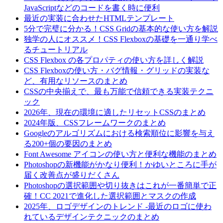
JavaScriptなどのコードを書く時に便利
最近の実装に合わせたHTMLテンプレート
5分で完璧に分かる！CSS Gridの基本的な使い方を解説
独学の人にオススメ！CSS Flexboxの基礎を一通り学べ
るチュートリアル
CSS Flexbox の各プロパティの使い方を詳しく解説
CSS Flexboxの使い方・バグ情報・グリッドの実装な
ど、有用なリソースのまとめ
CSSの中央揃えで、最も万能で信頼できる実装テクニ
ック
2026年、現在の環境に適したリセットCSSのまとめ
2024年版、CSSフレームワークのまとめ
Googleのアルゴリズムにおける検索順位に影響を与え
る200+個の要因のまとめ
Font Awesome アイコンの使い方と便利な機能のまとめ
Photoshopの新機能がかなり便利！かゆいところに手が
届く改善点が盛りだくさん
Photoshopの選択範囲や切り抜きはこれが一番簡単で正
確！CC 2021で進化した選択範囲とマスクの作成
2025年、ロゴデザインのトレンド -最近のロゴに使わ
れているデザインテクニックのまとめ