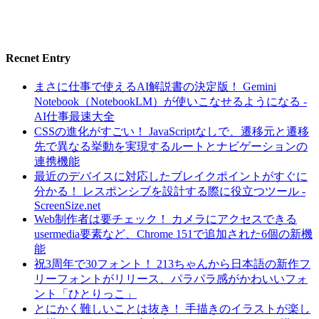
Recnet Entry
まさに仕事で使えるAI解説書の決定版！ Gemini
Notebook（NotebookLM）が使いこなせるようになる -
AI仕事最速大全
CSSの進化がすごい！ JavaScriptなしで、遷移元と遷移
先で異なる挙動を実現するルートとナビゲーションの
連携機能
最近のデバイスに対応したブレイクポイントがすぐに
分かる！ レスポンシブを設計する際に役立つツール -
ScreenSize.net
Web制作者は要チェック！ カメラにアクセスできる
usermedia要素など、Chrome 151で追加された6個の新機
能
祝3周年で30フォント！ 213ちゃんから日本語の新作フ
リーフォントがリリース、パラパラ感がかわいいフォ
ント「ひとりっこ」
とにかく難しいことは抜き！ 手描きのイラストが楽し