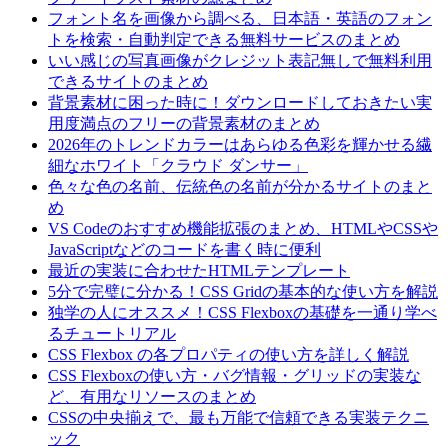
フォント名を画像から調べる、日本語・英語のフォン
トを検索・自動判定できる無料サービスのまとめ
いい感じの写真画像がクレジット表記無しで無料利用
できるサイトのまとめ
背景素材に困った時に！ダウンロードしておきたい実
用度満点のフリーの背景素材のまとめ
2026年のトレンドカラーはあらゆる色彩を輝かせる繊
細なホワイト「クラウド ダンサー」
色々な色の名前、伝統色の名前が分かるサイトのまと
め
VS Codeのおすすめ機能拡張のまとめ、HTMLやCSSや
JavaScriptなどのコードを書く時に便利
最近の実装に合わせたHTMLテンプレート
5分で完璧に分かる！CSS Gridの基本的な使い方を解説
独学の人にオススメ！CSS Flexboxの基礎を一通り学べ
るチュートリアル
CSS Flexbox の各プロパティの使い方を詳しく解説
CSS Flexboxの使い方・バグ情報・グリッドの実装な
ど、有用なリソースのまとめ
CSSの中央揃えで、最も万能で信頼できる実装テクニ
ック