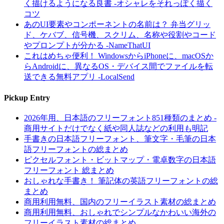
く描けるようになる良書 -オシャレをそれっぽく描く
コツ
あのUI要素やコンポーネントの名前は？ 弁当グリッ
ド、ケバブ、信号機、スクリム、名称や役割やコード
やプロンプトが分かる -NameThatUI
これはめちゃ便利！ WindowsからiPhoneに、macOSか
らAndroidに、異なるOS・デバイス間でファイルを転
送できる無料アプリ -LocalSend
Pickup Entry
2026年用、日本語のフリーフォント851種類のまとめ -
商用サイトだけでなく紙や同人誌などの利用も明記
手書きの日本語フリーフォント、筆文字・毛筆の日本
語フリーフォントの総まとめ
ピクセルフォント・ビットマップ・電卓数字の日本語
フリーフォント 総まとめ
おしゃれな手書き！ 筆記体の英語フリーフォントの総
まとめ
商用利用無料、国内のフリーイラスト素材の総まとめ
商用利用無料、おしゃれでシンプルなかわいい海外の
フリーイラスト素材の総まとめ