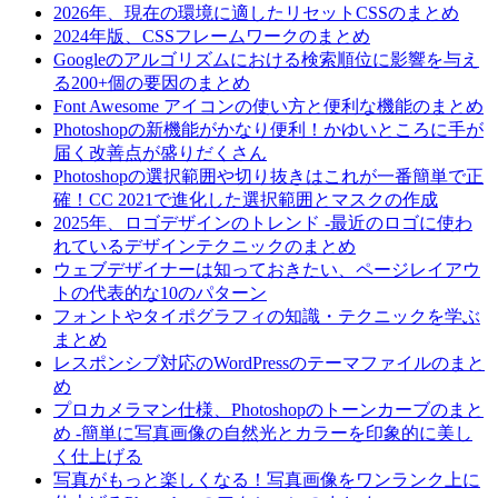
2026年、現在の環境に適したリセットCSSのまとめ
2024年版、CSSフレームワークのまとめ
Googleのアルゴリズムにおける検索順位に影響を与え
る200+個の要因のまとめ
Font Awesome アイコンの使い方と便利な機能のまとめ
Photoshopの新機能がかなり便利！かゆいところに手が
届く改善点が盛りだくさん
Photoshopの選択範囲や切り抜きはこれが一番簡単で正
確！CC 2021で進化した選択範囲とマスクの作成
2025年、ロゴデザインのトレンド -最近のロゴに使わ
れているデザインテクニックのまとめ
ウェブデザイナーは知っておきたい、ページレイアウ
トの代表的な10のパターン
フォントやタイポグラフィの知識・テクニックを学ぶ
まとめ
レスポンシブ対応のWordPressのテーマファイルのまと
め
プロカメラマン仕様、Photoshopのトーンカーブのまと
め -簡単に写真画像の自然光とカラーを印象的に美し
く仕上げる
写真がもっと楽しくなる！写真画像をワンランク上に