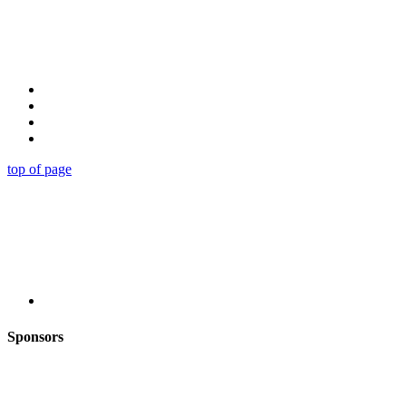
top of page
Sponsors