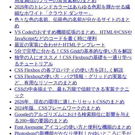
用度満点のフリーの背景素材のまとめ
2026年のトレンドカラーはあらゆる色彩を輝かせる繊
細なホワイト「クラウド ダンサー」
色々な色の名前、伝統色の名前が分かるサイトのまと
め
VS Codeのおすすめ機能拡張のまとめ、HTMLやCSSや
JavaScriptなどのコードを書く時に便利
最近の実装に合わせたHTMLテンプレート
5分で完璧に分かる！CSS Gridの基本的な使い方を解説
独学の人にオススメ！CSS Flexboxの基礎を一通り学べ
るチュートリアル
CSS Flexbox の各プロパティの使い方を詳しく解説
CSS Flexboxの使い方・バグ情報・グリッドの実装な
ど、有用なリソースのまとめ
CSSの中央揃えで、最も万能で信頼できる実装テクニ
ック
2026年、現在の環境に適したリセットCSSのまとめ
2024年版、CSSフレームワークのまとめ
Googleのアルゴリズムにおける検索順位に影響を与え
る200+個の要因のまとめ
Font Awesome アイコンの使い方と便利な機能のまとめ
Photoshopの新機能がかなり便利！かゆいところに手が