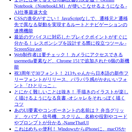
Notebook（NotebookLM）が使いこなせるようになる -
AI仕事最速大全
CSSの進化がすごい！ JavaScriptなしで、遷移元と遷移
先で異なる挙動を実現するルートとナビゲーションの
連携機能
最近のデバイスに対応したブレイクポイントがすぐに
分かる！ レスポンシブを設計する際に役立つツール -
ScreenSize.net
Web制作者は要チェック！ カメラにアクセスできる
usermedia要素など、Chrome 151で追加された6個の新機
能
祝3周年で30フォント！ 213ちゃんから日本語の新作フ
リーフォントがリリース、パラパラ感がかわいいフォ
ント「ひとりっこ」
とにかく難しいことは抜き！ 手描きのイラストが楽し
く描けるようになる良書 -オシャレをそれっぽく描く
コツ
あのUI要素やコンポーネントの名前は？ 弁当グリッ
ド、ケバブ、信号機、スクリム、名称や役割やコード
やプロンプトが分かる -NameThatUI
これはめちゃ便利！ WindowsからiPhoneに、macOSか