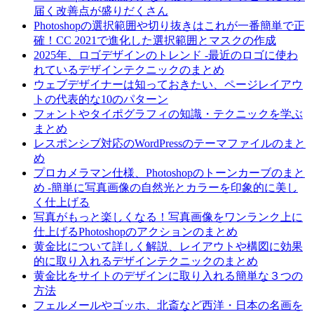
届く改善点が盛りだくさん
Photoshopの選択範囲や切り抜きはこれが一番簡単で正
確！CC 2021で進化した選択範囲とマスクの作成
2025年、ロゴデザインのトレンド -最近のロゴに使わ
れているデザインテクニックのまとめ
ウェブデザイナーは知っておきたい、ページレイアウ
トの代表的な10のパターン
フォントやタイポグラフィの知識・テクニックを学ぶ
まとめ
レスポンシブ対応のWordPressのテーマファイルのまと
め
プロカメラマン仕様、Photoshopのトーンカーブのまと
め -簡単に写真画像の自然光とカラーを印象的に美し
く仕上げる
写真がもっと楽しくなる！写真画像をワンランク上に
仕上げるPhotoshopのアクションのまとめ
黄金比について詳しく解説、レイアウトや構図に効果
的に取り入れるデザインテクニックのまとめ
黄金比をサイトのデザインに取り入れる簡単な３つの
方法
フェルメールやゴッホ、北斎など西洋・日本の名画を