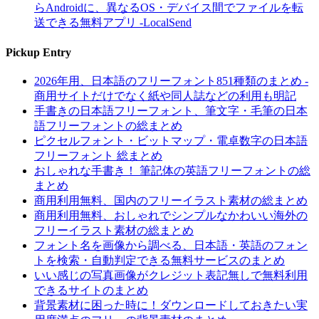
らAndroidに、異なるOS・デバイス間でファイルを転
送できる無料アプリ -LocalSend
Pickup Entry
2026年用、日本語のフリーフォント851種類のまとめ -
商用サイトだけでなく紙や同人誌などの利用も明記
手書きの日本語フリーフォント、筆文字・毛筆の日本
語フリーフォントの総まとめ
ピクセルフォント・ビットマップ・電卓数字の日本語
フリーフォント 総まとめ
おしゃれな手書き！ 筆記体の英語フリーフォントの総
まとめ
商用利用無料、国内のフリーイラスト素材の総まとめ
商用利用無料、おしゃれでシンプルなかわいい海外の
フリーイラスト素材の総まとめ
フォント名を画像から調べる、日本語・英語のフォン
トを検索・自動判定できる無料サービスのまとめ
いい感じの写真画像がクレジット表記無しで無料利用
できるサイトのまとめ
背景素材に困った時に！ダウンロードしておきたい実