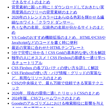
できるサイトのまとめ
背景素材に困った時に！ダウンロードしておきたい実
用度満点のフリーの背景素材のまとめ
2026年のトレンドカラーはあらゆる色彩を輝かせる繊
細なホワイト「クラウド ダンサー」
色々な色の名前、伝統色の名前が分かるサイトのまと
め
VS Codeのおすすめ機能拡張のまとめ、HTMLやCSSや
JavaScriptなどのコードを書く時に便利
最近の実装に合わせたHTMLテンプレート
5分で完璧に分かる！CSS Gridの基本的な使い方を解説
独学の人にオススメ！CSS Flexboxの基礎を一通り学べ
るチュートリアル
CSS Flexbox の各プロパティの使い方を詳しく解説
CSS Flexboxの使い方・バグ情報・グリッドの実装な
ど、有用なリソースのまとめ
CSSの中央揃えで、最も万能で信頼できる実装テクニ
ック
2026年、現在の環境に適したリセットCSSのまとめ
2024年版、CSSフレームワークのまとめ
Googleのアルゴリズムにおける検索順位に影響を与え