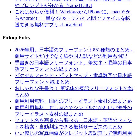
やプロンプトが分かる -NameThatUI
これはめちゃ便利！ WindowsからiPhoneに、macOSか
らAndroidに、異なるOS・デバイス間でファイルを転
送できる無料アプリ -LocalSend
Pickup Entry
2026年用、日本語のフリーフォント851種類のまとめ -
商用サイトだけでなく紙や同人誌などの利用も明記
手書きの日本語フリーフォント、筆文字・毛筆の日本
語フリーフォントの総まとめ
ピクセルフォント・ビットマップ・電卓数字の日本語
フリーフォント 総まとめ
おしゃれな手書き！ 筆記体の英語フリーフォントの総
まとめ
商用利用無料、国内のフリーイラスト素材の総まとめ
商用利用無料、おしゃれでシンプルなかわいい海外の
フリーイラスト素材の総まとめ
フォント名を画像から調べる、日本語・英語のフォン
トを検索・自動判定できる無料サービスのまとめ
いい感じの写真画像がクレジット表記無しで無料利用