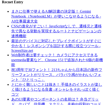
Recnet Entry
まさに仕事で使えるAI解説書の決定版！ Gemini
Notebook（NotebookLM）が使いこなせるようになる -
AI仕事最速大全
CSSの進化がすごい！ JavaScriptなしで、遷移元と遷移
先で異なる挙動を実現するルートとナビゲーションの
連携機能
最近のデバイスに対応したブレイクポイントがすぐに
分かる！ レスポンシブを設計する際に役立つツール -
ScreenSize.net
Web制作者は要チェック！ カメラにアクセスできる
usermedia要素など、Chrome 151で追加された6個の新機
能
祝3周年で30フォント！ 213ちゃんから日本語の新作フ
リーフォントがリリース、パラパラ感がかわいいフォ
ント「ひとりっこ」
とにかく難しいことは抜き！ 手描きのイラストが楽し
く描けるようになる良書 -オシャレをそれっぽく描く
コツ
あのUI要素やコンポーネントの名前は？ 弁当グリッ
ド、ケバブ、信号機、スクリム、名称や役割やコード