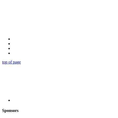
top of page
Sponsors