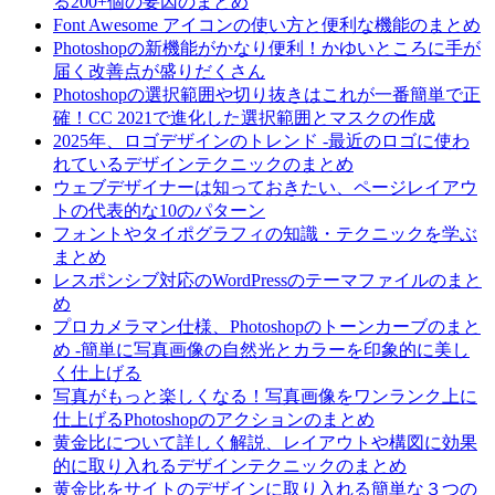
る200+個の要因のまとめ
Font Awesome アイコンの使い方と便利な機能のまとめ
Photoshopの新機能がかなり便利！かゆいところに手が
届く改善点が盛りだくさん
Photoshopの選択範囲や切り抜きはこれが一番簡単で正
確！CC 2021で進化した選択範囲とマスクの作成
2025年、ロゴデザインのトレンド -最近のロゴに使わ
れているデザインテクニックのまとめ
ウェブデザイナーは知っておきたい、ページレイアウ
トの代表的な10のパターン
フォントやタイポグラフィの知識・テクニックを学ぶ
まとめ
レスポンシブ対応のWordPressのテーマファイルのまと
め
プロカメラマン仕様、Photoshopのトーンカーブのまと
め -簡単に写真画像の自然光とカラーを印象的に美し
く仕上げる
写真がもっと楽しくなる！写真画像をワンランク上に
仕上げるPhotoshopのアクションのまとめ
黄金比について詳しく解説、レイアウトや構図に効果
的に取り入れるデザインテクニックのまとめ
黄金比をサイトのデザインに取り入れる簡単な３つの