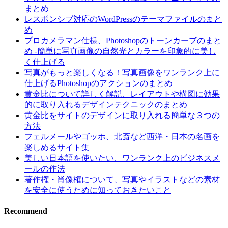
まとめ
レスポンシブ対応のWordPressのテーマファイルのまと
め
プロカメラマン仕様、Photoshopのトーンカーブのまと
め -簡単に写真画像の自然光とカラーを印象的に美し
く仕上げる
写真がもっと楽しくなる！写真画像をワンランク上に
仕上げるPhotoshopのアクションのまとめ
黄金比について詳しく解説、レイアウトや構図に効果
的に取り入れるデザインテクニックのまとめ
黄金比をサイトのデザインに取り入れる簡単な３つの
方法
フェルメールやゴッホ、北斎など西洋・日本の名画を
楽しめるサイト集
美しい日本語を使いたい、ワンランク上のビジネスメ
ールの作法
著作権・肖像権について、写真やイラストなどの素材
を安全に使うために知っておきたいこと
Recommend