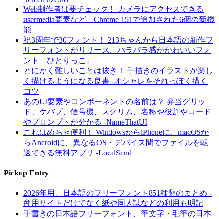
Web制作者は要チェック！ カメラにアクセスできる
usermedia要素など、Chrome 151で追加された6個の新機
能
祝3周年で30フォント！ 213ちゃんから日本語の新作フ
リーフォントがリリース、パラパラ感がかわいいフォ
ント「ひとりっこ」
とにかく難しいことは抜き！ 手描きのイラストが楽し
く描けるようになる良書 -オシャレをそれっぽく描く
コツ
あのUI要素やコンポーネントの名前は？ 弁当グリッ
ド、ケバブ、信号機、スクリム、名称や役割やコード
やプロンプトが分かる -NameThatUI
これはめちゃ便利！ WindowsからiPhoneに、macOSか
らAndroidに、異なるOS・デバイス間でファイルを転
送できる無料アプリ -LocalSend
Pickup Entry
2026年用、日本語のフリーフォント851種類のまとめ -
商用サイトだけでなく紙や同人誌などの利用も明記
手書きの日本語フリーフォント、筆文字・毛筆の日本