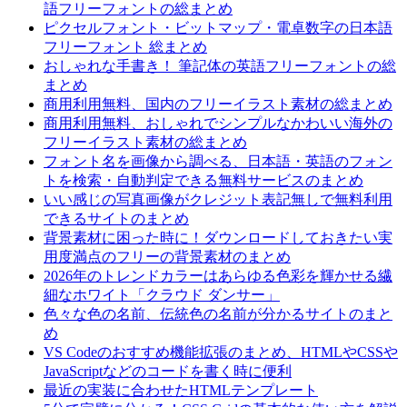
語フリーフォントの総まとめ
ピクセルフォント・ビットマップ・電卓数字の日本語
フリーフォント 総まとめ
おしゃれな手書き！ 筆記体の英語フリーフォントの総
まとめ
商用利用無料、国内のフリーイラスト素材の総まとめ
商用利用無料、おしゃれでシンプルなかわいい海外の
フリーイラスト素材の総まとめ
フォント名を画像から調べる、日本語・英語のフォン
トを検索・自動判定できる無料サービスのまとめ
いい感じの写真画像がクレジット表記無しで無料利用
できるサイトのまとめ
背景素材に困った時に！ダウンロードしておきたい実
用度満点のフリーの背景素材のまとめ
2026年のトレンドカラーはあらゆる色彩を輝かせる繊
細なホワイト「クラウド ダンサー」
色々な色の名前、伝統色の名前が分かるサイトのまと
め
VS Codeのおすすめ機能拡張のまとめ、HTMLやCSSや
JavaScriptなどのコードを書く時に便利
最近の実装に合わせたHTMLテンプレート