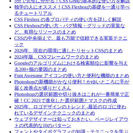
5分で完璧に分かる！CSS Gridの基本的な使い方を解説
独学の人にオススメ！CSS Flexboxの基礎を一通り学べ
るチュートリアル
CSS Flexbox の各プロパティの使い方を詳しく解説
CSS Flexboxの使い方・バグ情報・グリッドの実装な
ど、有用なリソースのまとめ
CSSの中央揃えで、最も万能で信頼できる実装テクニ
ック
2026年、現在の環境に適したリセットCSSのまとめ
2024年版、CSSフレームワークのまとめ
Googleのアルゴリズムにおける検索順位に影響を与え
る200+個の要因のまとめ
Font Awesome アイコンの使い方と便利な機能のまとめ
Photoshopの新機能がかなり便利！かゆいところに手が
届く改善点が盛りだくさん
Photoshopの選択範囲や切り抜きはこれが一番簡単で正
確！CC 2021で進化した選択範囲とマスクの作成
2025年、ロゴデザインのトレンド -最近のロゴに使わ
れているデザインテクニックのまとめ
ウェブデザイナーは知っておきたい、ページレイアウ
トの代表的な10のパターン
フォントやタイポグラフィの知識・テクニックを学ぶ