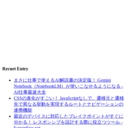
Recnet Entry
まさに仕事で使えるAI解説書の決定版！ Gemini
Notebook（NotebookLM）が使いこなせるようになる -
AI仕事最速大全
CSSの進化がすごい！ JavaScriptなしで、遷移元と遷移
先で異なる挙動を実現するルートとナビゲーションの
連携機能
最近のデバイスに対応したブレイクポイントがすぐに
分かる！ レスポンシブを設計する際に役立つツール -
ScreenSize.net