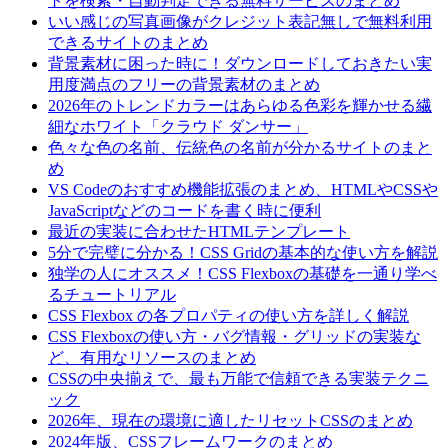
トを検索・自動判定できる無料サービスのまとめ
いい感じの写真画像がクレジット表記無しで無料利用
できるサイトのまとめ
背景素材に困った時に！ダウンロードしておきたい実
用度満点のフリーの背景素材のまとめ
2026年のトレンドカラーはあらゆる色彩を輝かせる繊
細なホワイト「クラウド ダンサー」
色々な色の名前、伝統色の名前が分かるサイトのまと
め
VS Codeのおすすめ機能拡張のまとめ、HTMLやCSSや
JavaScriptなどのコードを書く時に便利
最近の実装に合わせたHTMLテンプレート
5分で完璧に分かる！CSS Gridの基本的な使い方を解説
独学の人にオススメ！CSS Flexboxの基礎を一通り学べ
るチュートリアル
CSS Flexbox の各プロパティの使い方を詳しく解説
CSS Flexboxの使い方・バグ情報・グリッドの実装な
ど、有用なリソースのまとめ
CSSの中央揃えで、最も万能で信頼できる実装テクニ
ック
2026年、現在の環境に適したリセットCSSのまとめ
2024年版、CSSフレームワークのまとめ