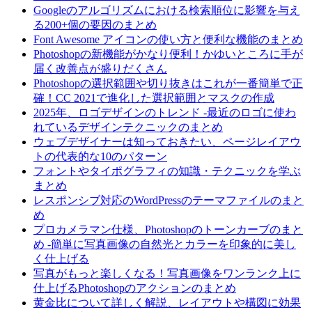
Googleのアルゴリズムにおける検索順位に影響を与え
る200+個の要因のまとめ
Font Awesome アイコンの使い方と便利な機能のまとめ
Photoshopの新機能がかなり便利！かゆいところに手が
届く改善点が盛りだくさん
Photoshopの選択範囲や切り抜きはこれが一番簡単で正
確！CC 2021で進化した選択範囲とマスクの作成
2025年、ロゴデザインのトレンド -最近のロゴに使わ
れているデザインテクニックのまとめ
ウェブデザイナーは知っておきたい、ページレイアウ
トの代表的な10のパターン
フォントやタイポグラフィの知識・テクニックを学ぶ
まとめ
レスポンシブ対応のWordPressのテーマファイルのまと
め
プロカメラマン仕様、Photoshopのトーンカーブのまと
め -簡単に写真画像の自然光とカラーを印象的に美し
く仕上げる
写真がもっと楽しくなる！写真画像をワンランク上に
仕上げるPhotoshopのアクションのまとめ
黄金比について詳しく解説、レイアウトや構図に効果