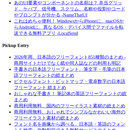
あのUI要素やコンポーネントの名前は？ 弁当グリッ
ド、ケバブ、信号機、スクリム、名称や役割やコード
やプロンプトが分かる -NameThatUI
これはめちゃ便利！ WindowsからiPhoneに、macOSか
らAndroidに、異なるOS・デバイス間でファイルを転
送できる無料アプリ -LocalSend
Pickup Entry
2026年用、日本語のフリーフォント851種類のまとめ -
商用サイトだけでなく紙や同人誌などの利用も明記
手書きの日本語フリーフォント、筆文字・毛筆の日本
語フリーフォントの総まとめ
ピクセルフォント・ビットマップ・電卓数字の日本語
フリーフォント 総まとめ
おしゃれな手書き！ 筆記体の英語フリーフォントの総
まとめ
商用利用無料、国内のフリーイラスト素材の総まとめ
商用利用無料、おしゃれでシンプルなかわいい海外の
フリーイラスト素材の総まとめ
フォント名を画像から調べる、日本語・英語のフォン