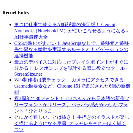
Recnet Entry
まさに仕事で使えるAI解説書の決定版！ Gemini
Notebook（NotebookLM）が使いこなせるようになる -
AI仕事最速大全
CSSの進化がすごい！ JavaScriptなしで、遷移元と遷移
先で異なる挙動を実現するルートとナビゲーションの
連携機能
最近のデバイスに対応したブレイクポイントがすぐに
分かる！ レスポンシブを設計する際に役立つツール -
ScreenSize.net
Web制作者は要チェック！ カメラにアクセスできる
usermedia要素など、Chrome 151で追加された6個の新機
能
祝3周年で30フォント！ 213ちゃんから日本語の新作フ
リーフォントがリリース、パラパラ感がかわいいフォ
ント「ひとりっこ」
とにかく難しいことは抜き！ 手描きのイラストが楽し
く描けるようになる良書 -オシャレをそれっぽく描く
コツ