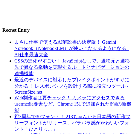
Recnet Entry
まさに仕事で使えるAI解説書の決定版！ Gemini
Notebook（NotebookLM）が使いこなせるようになる -
AI仕事最速大全
CSSの進化がすごい！ JavaScriptなしで、遷移元と遷移
先で異なる挙動を実現するルートとナビゲーションの
連携機能
最近のデバイスに対応したブレイクポイントがすぐに
分かる！ レスポンシブを設計する際に役立つツール -
ScreenSize.net
Web制作者は要チェック！ カメラにアクセスできる
usermedia要素など、Chrome 151で追加された6個の新機
能
祝3周年で30フォント！ 213ちゃんから日本語の新作フ
リーフォントがリリース、パラパラ感がかわいいフォ
ント「ひとりっこ」