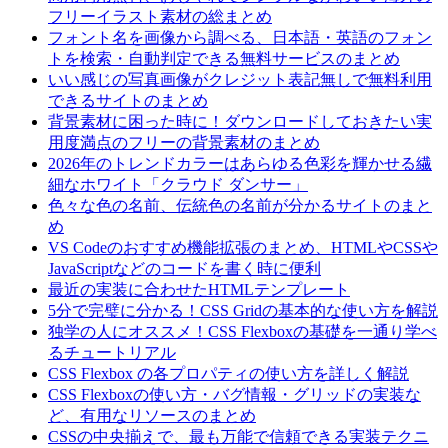
フリーイラスト素材の総まとめ
フォント名を画像から調べる、日本語・英語のフォン
トを検索・自動判定できる無料サービスのまとめ
いい感じの写真画像がクレジット表記無しで無料利用
できるサイトのまとめ
背景素材に困った時に！ダウンロードしておきたい実
用度満点のフリーの背景素材のまとめ
2026年のトレンドカラーはあらゆる色彩を輝かせる繊
細なホワイト「クラウド ダンサー」
色々な色の名前、伝統色の名前が分かるサイトのまと
め
VS Codeのおすすめ機能拡張のまとめ、HTMLやCSSや
JavaScriptなどのコードを書く時に便利
最近の実装に合わせたHTMLテンプレート
5分で完璧に分かる！CSS Gridの基本的な使い方を解説
独学の人にオススメ！CSS Flexboxの基礎を一通り学べ
るチュートリアル
CSS Flexbox の各プロパティの使い方を詳しく解説
CSS Flexboxの使い方・バグ情報・グリッドの実装な
ど、有用なリソースのまとめ
CSSの中央揃えで、最も万能で信頼できる実装テクニ