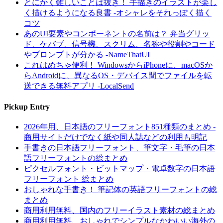
とにかく難しいことは抜き！ 手描きのイラストが楽し
く描けるようになる良書 -オシャレをそれっぽく描く
コツ
あのUI要素やコンポーネントの名前は？ 弁当グリッ
ド、ケバブ、信号機、スクリム、名称や役割やコード
やプロンプトが分かる -NameThatUI
これはめちゃ便利！ WindowsからiPhoneに、macOSか
らAndroidに、異なるOS・デバイス間でファイルを転
送できる無料アプリ -LocalSend
Pickup Entry
2026年用、日本語のフリーフォント851種類のまとめ -
商用サイトだけでなく紙や同人誌などの利用も明記
手書きの日本語フリーフォント、筆文字・毛筆の日本
語フリーフォントの総まとめ
ピクセルフォント・ビットマップ・電卓数字の日本語
フリーフォント 総まとめ
おしゃれな手書き！ 筆記体の英語フリーフォントの総
まとめ
商用利用無料、国内のフリーイラスト素材の総まとめ
商用利用無料、おしゃれでシンプルなかわいい海外の