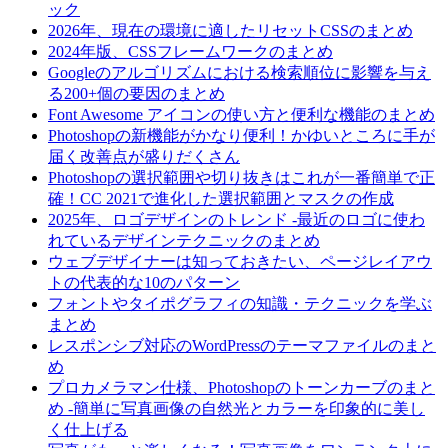
ック
2026年、現在の環境に適したリセットCSSのまとめ
2024年版、CSSフレームワークのまとめ
Googleのアルゴリズムにおける検索順位に影響を与え
る200+個の要因のまとめ
Font Awesome アイコンの使い方と便利な機能のまとめ
Photoshopの新機能がかなり便利！かゆいところに手が
届く改善点が盛りだくさん
Photoshopの選択範囲や切り抜きはこれが一番簡単で正
確！CC 2021で進化した選択範囲とマスクの作成
2025年、ロゴデザインのトレンド -最近のロゴに使わ
れているデザインテクニックのまとめ
ウェブデザイナーは知っておきたい、ページレイアウ
トの代表的な10のパターン
フォントやタイポグラフィの知識・テクニックを学ぶ
まとめ
レスポンシブ対応のWordPressのテーマファイルのまと
め
プロカメラマン仕様、Photoshopのトーンカーブのまと
め -簡単に写真画像の自然光とカラーを印象的に美し
く仕上げる