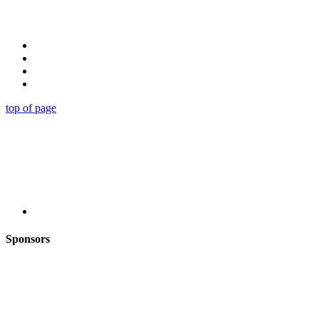
top of page
Sponsors