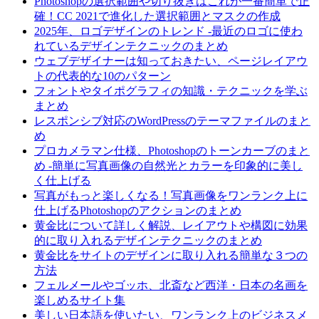
Photoshopの選択範囲や切り抜きはこれが一番簡単で正
確！CC 2021で進化した選択範囲とマスクの作成
2025年、ロゴデザインのトレンド -最近のロゴに使わ
れているデザインテクニックのまとめ
ウェブデザイナーは知っておきたい、ページレイアウ
トの代表的な10のパターン
フォントやタイポグラフィの知識・テクニックを学ぶ
まとめ
レスポンシブ対応のWordPressのテーマファイルのまと
め
プロカメラマン仕様、Photoshopのトーンカーブのまと
め -簡単に写真画像の自然光とカラーを印象的に美し
く仕上げる
写真がもっと楽しくなる！写真画像をワンランク上に
仕上げるPhotoshopのアクションのまとめ
黄金比について詳しく解説、レイアウトや構図に効果
的に取り入れるデザインテクニックのまとめ
黄金比をサイトのデザインに取り入れる簡単な３つの
方法
フェルメールやゴッホ、北斎など西洋・日本の名画を
楽しめるサイト集
美しい日本語を使いたい、ワンランク上のビジネスメ