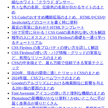
細なホワイト「クラウド ダンサー」
色々な色の名前、伝統色の名前が分かるサイトのまと
め
VS Codeのおすすめ機能拡張のまとめ、HTMLやCSSや
JavaScriptなどのコードを書く時に便利
最近の実装に合わせたHTMLテンプレート
5分で完璧に分かる！CSS Gridの基本的な使い方を解説
独学の人にオススメ！CSS Flexboxの基礎を一通り学べ
るチュートリアル
CSS Flexbox の各プロパティの使い方を詳しく解説
CSS Flexboxの使い方・バグ情報・グリッドの実装な
ど、有用なリソースのまとめ
CSSの中央揃えで、最も万能で信頼できる実装テクニ
ック
2026年、現在の環境に適したリセットCSSのまとめ
2024年版、CSSフレームワークのまとめ
Googleのアルゴリズムにおける検索順位に影響を与え
る200+個の要因のまとめ
Font Awesome アイコンの使い方と便利な機能のまとめ
Photoshopの新機能がかなり便利！かゆいところに手が
届く改善点が盛りだくさん