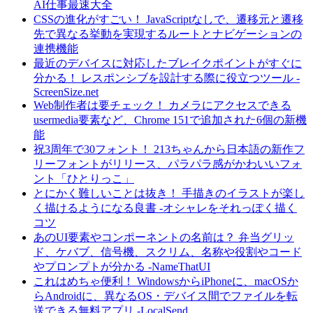
AI仕事最速大全
CSSの進化がすごい！ JavaScriptなしで、遷移元と遷移
先で異なる挙動を実現するルートとナビゲーションの
連携機能
最近のデバイスに対応したブレイクポイントがすぐに
分かる！ レスポンシブを設計する際に役立つツール -
ScreenSize.net
Web制作者は要チェック！ カメラにアクセスできる
usermedia要素など、Chrome 151で追加された6個の新機
能
祝3周年で30フォント！ 213ちゃんから日本語の新作フ
リーフォントがリリース、パラパラ感がかわいいフォ
ント「ひとりっこ」
とにかく難しいことは抜き！ 手描きのイラストが楽し
く描けるようになる良書 -オシャレをそれっぽく描く
コツ
あのUI要素やコンポーネントの名前は？ 弁当グリッ
ド、ケバブ、信号機、スクリム、名称や役割やコード
やプロンプトが分かる -NameThatUI
これはめちゃ便利！ WindowsからiPhoneに、macOSか
らAndroidに、異なるOS・デバイス間でファイルを転
送できる無料アプリ -LocalSend