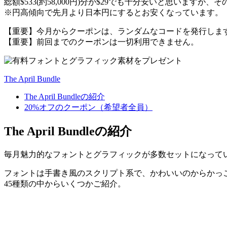
総額$533(約58,000円)分が$29でも十分安いと思いますが
※円高傾向で先月より日本円にするとお安くなっています。
【重要】今月からクーポンは、ランダムなコードを発行しま
【重要】前回までのクーポンは一切利用できません。
The April Bundle
The April Bundleの紹介
20%オフのクーポン（希望者全員）
The April Bundleの紹介
毎月魅力的なフォントとグラフィックが多数セットになって
フォントは手書き風のスクリプト系で、かわいいのからかっこ
45種類の中からいくつかご紹介。