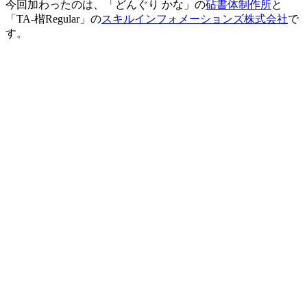
今回加わったのは、「どんぐり かな」の
砧書体制作所
と
「TA-楷Regular」の
スキルインフォメーションズ株式会社
で
す。