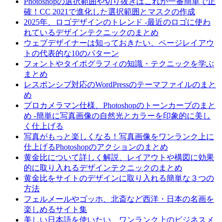
Photoshopの選択範囲や切り抜きはこれが一番簡単で正
確！CC 2021で進化した選択範囲とマスクの作成
2025年、ロゴデザインのトレンド -最近のロゴに使わ
れているデザインテクニックのまとめ
ウェブデザイナーは知っておきたい、ページレイアウ
トの代表的な10のパターン
フォントやタイポグラフィの知識・テクニックを学ぶ
まとめ
レスポンシブ対応のWordPressのテーマファイルのまと
め
プロカメラマン仕様、Photoshopのトーンカーブのまと
め -簡単に写真画像の自然光とカラーを印象的に美し
く仕上げる
写真がもっと楽しくなる！写真画像をワンランク上に
仕上げるPhotoshopのアクションのまとめ
黄金比について詳しく解説、レイアウトや構図に効果
的に取り入れるデザインテクニックのまとめ
黄金比をサイトのデザインに取り入れる簡単な３つの
方法
フェルメールやゴッホ、北斎など西洋・日本の名画を
楽しめるサイト集
美しい日本語を使いたい、ワンランク上のビジネスメ