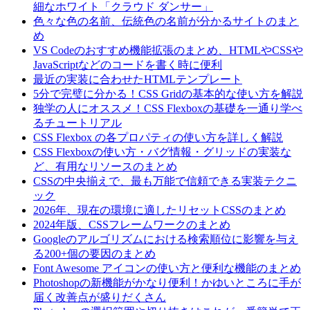
細なホワイト「クラウド ダンサー」
色々な色の名前、伝統色の名前が分かるサイトのまと
め
VS Codeのおすすめ機能拡張のまとめ、HTMLやCSSや
JavaScriptなどのコードを書く時に便利
最近の実装に合わせたHTMLテンプレート
5分で完璧に分かる！CSS Gridの基本的な使い方を解説
独学の人にオススメ！CSS Flexboxの基礎を一通り学べ
るチュートリアル
CSS Flexbox の各プロパティの使い方を詳しく解説
CSS Flexboxの使い方・バグ情報・グリッドの実装な
ど、有用なリソースのまとめ
CSSの中央揃えで、最も万能で信頼できる実装テクニ
ック
2026年、現在の環境に適したリセットCSSのまとめ
2024年版、CSSフレームワークのまとめ
Googleのアルゴリズムにおける検索順位に影響を与え
る200+個の要因のまとめ
Font Awesome アイコンの使い方と便利な機能のまとめ
Photoshopの新機能がかなり便利！かゆいところに手が
届く改善点が盛りだくさん