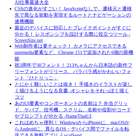
AI仕事最速大全
CSSの進化がすごい！ JavaScriptなしで、遷移元と遷移
先で異なる挙動を実現するルートとナビゲーションの
連携機能
最近のデバイスに対応したブレイクポイントがすぐに
分かる！ レスポンシブを設計する際に役立つツール -
ScreenSize.net
Web制作者は要チェック！ カメラにアクセスできる
usermedia要素など、Chrome 151で追加された6個の新機
能
祝3周年で30フォント！ 213ちゃんから日本語の新作フ
リーフォントがリリース、パラパラ感がかわいいフォ
ント「ひとりっこ」
とにかく難しいことは抜き！ 手描きのイラストが楽し
く描けるようになる良書 -オシャレをそれっぽく描く
コツ
あのUI要素やコンポーネントの名前は？ 弁当グリッ
ド、ケバブ、信号機、スクリム、名称や役割やコード
やプロンプトが分かる -NameThatUI
これはめちゃ便利！ WindowsからiPhoneに、macOSか
らAndroidに、異なるOS・デバイス間でファイルを転
送できる無料アプリ -LocalSend