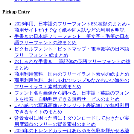
Pickup Entry
2026年用、日本語のフリーフォント851種類のまとめ -
商用サイトだけでなく紙や同人誌などの利用も明記
手書きの日本語フリーフォント、筆文字・毛筆の日本
語フリーフォントの総まとめ
ピクセルフォント・ビットマップ・電卓数字の日本語
フリーフォント 総まとめ
おしゃれな手書き！ 筆記体の英語フリーフォントの総
まとめ
商用利用無料、国内のフリーイラスト素材の総まとめ
商用利用無料、おしゃれでシンプルなかわいい海外の
フリーイラスト素材の総まとめ
フォント名を画像から調べる、日本語・英語のフォン
トを検索・自動判定できる無料サービスのまとめ
いい感じの写真画像がクレジット表記無しで無料利用
できるサイトのまとめ
背景素材に困った時に！ダウンロードしておきたい実
用度満点のフリーの背景素材のまとめ
2026年のトレンドカラーはあらゆる色彩を輝かせる繊