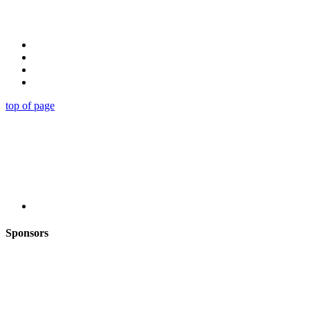
top of page
Sponsors