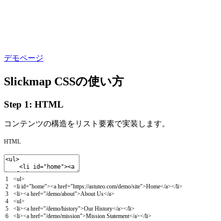
デモページ
Slickmap CSSの使い方
Step 1: HTML
コンテンツの構造をリスト要素で実装します。
HTML
1
<
ul
>
2
<
li
id
=
"home"
>
<
a
href
=
"https://astuteo.com/demo/site"
>
Home
<
/
a
>
<
/
li
>
3
<
li
>
<
a
href
=
"/demo/about"
>
About
Us
<
/
a
>
4
<
ul
>
5
<
li
>
<
a
href
=
"/demo/history"
>
Our
History
<
/
a
>
<
/
li
>
6
<
li
>
<
a
href
=
"/demo/mission"
>
Mission
Statement
<
/
a
>
<
/
li
>