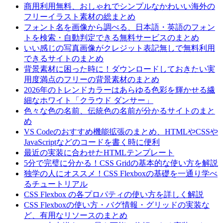
商用利用無料、おしゃれでシンプルなかわいい海外の
フリーイラスト素材の総まとめ
フォント名を画像から調べる、日本語・英語のフォン
トを検索・自動判定できる無料サービスのまとめ
いい感じの写真画像がクレジット表記無しで無料利用
できるサイトのまとめ
背景素材に困った時に！ダウンロードしておきたい実
用度満点のフリーの背景素材のまとめ
2026年のトレンドカラーはあらゆる色彩を輝かせる繊
細なホワイト「クラウド ダンサー」
色々な色の名前、伝統色の名前が分かるサイトのまと
め
VS Codeのおすすめ機能拡張のまとめ、HTMLやCSSや
JavaScriptなどのコードを書く時に便利
最近の実装に合わせたHTMLテンプレート
5分で完璧に分かる！CSS Gridの基本的な使い方を解説
独学の人にオススメ！CSS Flexboxの基礎を一通り学べ
るチュートリアル
CSS Flexbox の各プロパティの使い方を詳しく解説
CSS Flexboxの使い方・バグ情報・グリッドの実装な
ど、有用なリソースのまとめ