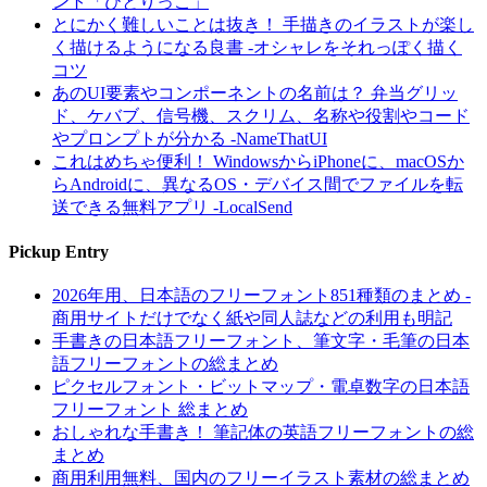
ント「ひとりっこ」
とにかく難しいことは抜き！ 手描きのイラストが楽し
く描けるようになる良書 -オシャレをそれっぽく描く
コツ
あのUI要素やコンポーネントの名前は？ 弁当グリッ
ド、ケバブ、信号機、スクリム、名称や役割やコード
やプロンプトが分かる -NameThatUI
これはめちゃ便利！ WindowsからiPhoneに、macOSか
らAndroidに、異なるOS・デバイス間でファイルを転
送できる無料アプリ -LocalSend
Pickup Entry
2026年用、日本語のフリーフォント851種類のまとめ -
商用サイトだけでなく紙や同人誌などの利用も明記
手書きの日本語フリーフォント、筆文字・毛筆の日本
語フリーフォントの総まとめ
ピクセルフォント・ビットマップ・電卓数字の日本語
フリーフォント 総まとめ
おしゃれな手書き！ 筆記体の英語フリーフォントの総
まとめ
商用利用無料、国内のフリーイラスト素材の総まとめ