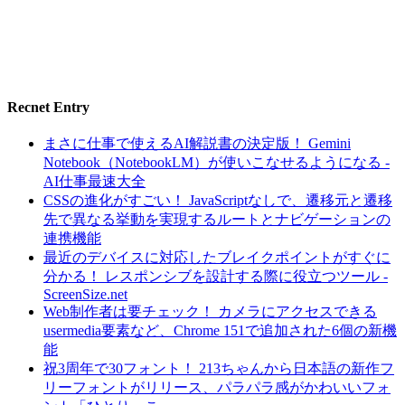
Recnet Entry
まさに仕事で使えるAI解説書の決定版！ Gemini
Notebook（NotebookLM）が使いこなせるようになる -
AI仕事最速大全
CSSの進化がすごい！ JavaScriptなしで、遷移元と遷移
先で異なる挙動を実現するルートとナビゲーションの
連携機能
最近のデバイスに対応したブレイクポイントがすぐに
分かる！ レスポンシブを設計する際に役立つツール -
ScreenSize.net
Web制作者は要チェック！ カメラにアクセスできる
usermedia要素など、Chrome 151で追加された6個の新機
能
祝3周年で30フォント！ 213ちゃんから日本語の新作フ
リーフォントがリリース、パラパラ感がかわいいフォ