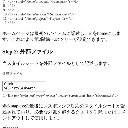
7
<
li
>
<
a
href
=
"/demo/principals"
>
Principals
<
/
a
>
<
/
li
>
8
<
/
ul
>
9
<
/
li
>
10
<
li
>
<
a
href
=
"/demo/services"
>
Services
<
/
a
>
<
/
li
>
11
<
li
>
<
a
href
=
"/demo/projects"
>
Projects
<
/
a
>
<
/
li
>
12
<
/
ul
>
ホームページは最初のアイテムに記述し、idをhomeにしま
す。これにより第2階層へのツリーが設定できます。
Step 2: 外部ファイル
当スタイルシートを外部ファイルとして記述します。
外部ファイル
1
<
link
rel
=
"stylesheet"
type
=
"text/css"
media
=
"screen,print"
href
=
"slickmap.css"
/
>
slickmap.cssの最後にレスポンシブ対応のスタイルシートが記
述されており、必要な列数を超えるクエリを削除またはコメ
ントアウトして使用します。