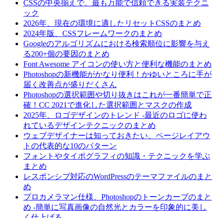
CSSの中央揃えで、最も万能で信頼できる実装テクニ
ック
2026年、現在の環境に適したリセットCSSのまとめ
2024年版、CSSフレームワークのまとめ
Googleのアルゴリズムにおける検索順位に影響を与え
る200+個の要因のまとめ
Font Awesome アイコンの使い方と便利な機能のまとめ
Photoshopの新機能がかなり便利！かゆいところに手が
届く改善点が盛りだくさん
Photoshopの選択範囲や切り抜きはこれが一番簡単で正
確！CC 2021で進化した選択範囲とマスクの作成
2025年、ロゴデザインのトレンド -最近のロゴに使わ
れているデザインテクニックのまとめ
ウェブデザイナーは知っておきたい、ページレイアウ
トの代表的な10のパターン
フォントやタイポグラフィの知識・テクニックを学ぶ
まとめ
レスポンシブ対応のWordPressのテーマファイルのまと
め
プロカメラマン仕様、Photoshopのトーンカーブのまと
め -簡単に写真画像の自然光とカラーを印象的に美し
く仕上げる