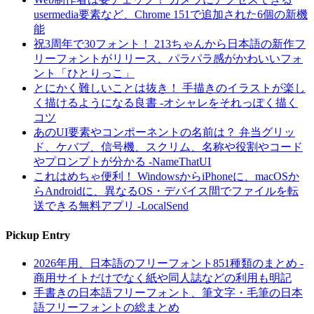
usermedia要素など、Chrome 151で追加された6個の新機
能
祝3周年で30フォント！ 213ちゃんから日本語の新作フ
リーフォントがリリース、パラパラ感がかわいいフォ
ント「ひとりっこ」
とにかく難しいことは抜き！ 手描きのイラストが楽し
く描けるようになる良書 -オシャレをそれっぽく描く
コツ
あのUI要素やコンポーネントの名前は？ 弁当グリッ
ド、ケバブ、信号機、スクリム、名称や役割やコード
やプロンプトが分かる -NameThatUI
これはめちゃ便利！ WindowsからiPhoneに、macOSか
らAndroidに、異なるOS・デバイス間でファイルを転
送できる無料アプリ -LocalSend
Pickup Entry
2026年用、日本語のフリーフォント851種類のまとめ -
商用サイトだけでなく紙や同人誌などの利用も明記
手書きの日本語フリーフォント、筆文字・毛筆の日本
語フリーフォントの総まとめ