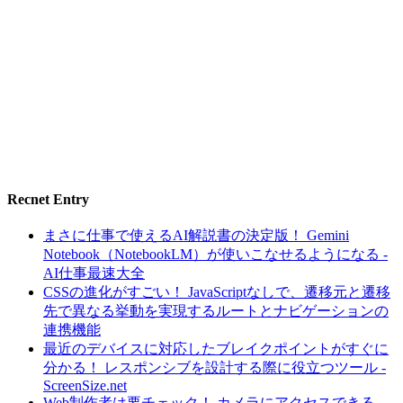
Recnet Entry
まさに仕事で使えるAI解説書の決定版！ Gemini
Notebook（NotebookLM）が使いこなせるようになる -
AI仕事最速大全
CSSの進化がすごい！ JavaScriptなしで、遷移元と遷移
先で異なる挙動を実現するルートとナビゲーションの
連携機能
最近のデバイスに対応したブレイクポイントがすぐに
分かる！ レスポンシブを設計する際に役立つツール -
ScreenSize.net
Web制作者は要チェック！ カメラにアクセスできる