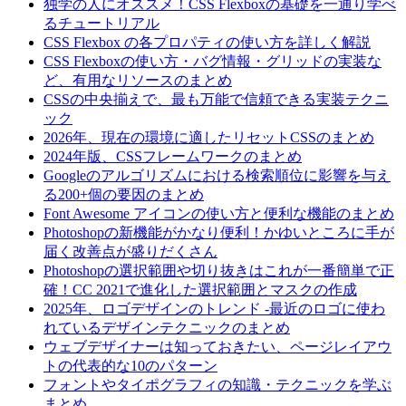
独学の人にオススメ！CSS Flexboxの基礎を一通り学べ
るチュートリアル
CSS Flexbox の各プロパティの使い方を詳しく解説
CSS Flexboxの使い方・バグ情報・グリッドの実装な
ど、有用なリソースのまとめ
CSSの中央揃えで、最も万能で信頼できる実装テクニ
ック
2026年、現在の環境に適したリセットCSSのまとめ
2024年版、CSSフレームワークのまとめ
Googleのアルゴリズムにおける検索順位に影響を与え
る200+個の要因のまとめ
Font Awesome アイコンの使い方と便利な機能のまとめ
Photoshopの新機能がかなり便利！かゆいところに手が
届く改善点が盛りだくさん
Photoshopの選択範囲や切り抜きはこれが一番簡単で正
確！CC 2021で進化した選択範囲とマスクの作成
2025年、ロゴデザインのトレンド -最近のロゴに使わ
れているデザインテクニックのまとめ
ウェブデザイナーは知っておきたい、ページレイアウ
トの代表的な10のパターン
フォントやタイポグラフィの知識・テクニックを学ぶ
まとめ