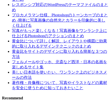
レスポンシブ対応のWordPressのテーマファイルのまと
め
プロカメラマン仕様、Photoshopのトーンカーブのまと
め -簡単に写真画像の自然光とカラーを印象的に美し
く仕上げる
写真がもっと楽しくなる！写真画像をワンランク上に
仕上げるPhotoshopのアクションのまとめ
黄金比について詳しく解説、レイアウトや構図に効果
的に取り入れるデザインテクニックのまとめ
黄金比をサイトのデザインに取り入れる簡単な３つの
方法
フェルメールやゴッホ、北斎など西洋・日本の名画を
楽しめるサイト集
美しい日本語を使いたい、ワンランク上のビジネスメ
ールの作法
著作権・肖像権について、写真やイラストなどの素材
を安全に使うために知っておきたいこと
Recommend