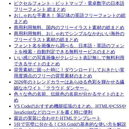
ピクセルフォント・ビットマップ・電卓数字の日本語
フリーフォント 総まとめ
おしゃれな手書き！ 筆記体の英語フリーフォントの総
まとめ
商用利用無料、国内のフリーイラスト素材の総まとめ
商用利用無料、おしゃれでシンプルなかわいい海外の
フリーイラスト素材の総まとめ
フォント名を画像から調べる、日本語・英語のフォン
トを検索・自動判定できる無料サービスのまとめ
いい感じの写真画像がクレジット表記無しで無料利用
できるサイトのまとめ
背景素材に困った時に！ダウンロードしておきたい実
用度満点のフリーの背景素材のまとめ
2026年のトレンドカラーはあらゆる色彩を輝かせる繊
細なホワイト「クラウド ダンサー」
色々な色の名前、伝統色の名前が分かるサイトのまと
め
VS Codeのおすすめ機能拡張のまとめ、HTMLやCSSや
JavaScriptなどのコードを書く時に便利
最近の実装に合わせたHTMLテンプレート
5分で完璧に分かる！CSS Gridの基本的な使い方を解説