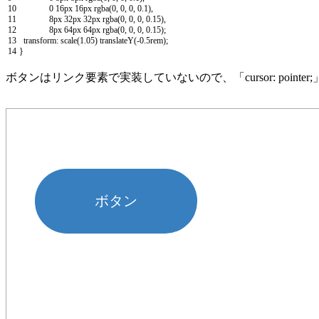
10
0
16px
16px
rgba
(
0
,
0
,
0
,
0.1
)
,
11
8px
32px
32px
rgba
(
0
,
0
,
0
,
0.15
)
,
12
8px
64px
64px
rgba
(
0
,
0
,
0
,
0.15
)
;
13
transform
:
scale
(
1.05
)
translateY
(
-
0.5rem
)
;
14
}
ボタンはリンク要素で実装していないので、「cursor: point
ボタン