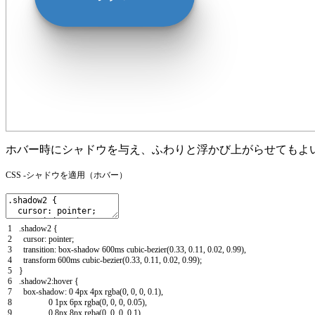
ホバー時にシャドウを与え、ふわりと浮かび上がらせてもよ
CSS -シャドウを適用（ホバー）
1
.
shadow2
{
2
cursor
:
pointer
;
3
transition
:
box
-
shadow
600ms
cubic
-
bezier
(
0.33
,
0.11
,
0.02
,
0.99
)
,
4
transform
600ms
cubic
-
bezier
(
0.33
,
0.11
,
0.02
,
0.99
)
;
5
}
6
.
shadow2
:
hover
{
7
box
-
shadow
:
0
4px
4px
rgba
(
0
,
0
,
0
,
0.1
)
,
8
0
1px
6px
rgba
(
0
,
0
,
0
,
0.05
)
,
9
0
8px
8px
rgba
(
0
,
0
,
0
,
0.1
)
,