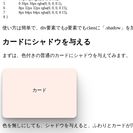
5
0
16px
16px
rgba
(
0
,
0
,
0
,
0.1
)
,
6
8px
32px
32px
rgba
(
0
,
0
,
0
,
0.15
)
,
7
8px
64px
64px
rgba
(
0
,
0
,
0
,
0.15
)
;
8
}
使い方は簡単で、div要素でもp要素でもclassに「.shadow
カードにシャドウを与える
まずは、色付きの普通のカードにシャドウを与えてみます。
カード
色を無しにしても、シャドウを与えると、ふわりとカードが