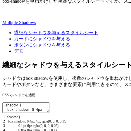
box-shadowを重ねがけした複雑なスタイルシートですが
Multiple Shadows
繊細なシャドウを与えるスタイルシート
カードにシャドウを与える
ボタンにシャドウを与える
デモ
繊細なシャドウを与えるスタイルシー
シャドウはbox-shadowを使用し、複数のシャドウを重ねがけ
カードやボタンなど、さまざまな要素に利用できるので、ス
CSS -シャドウを適用
1
.
shadow
{
2
box
-
shadow
:
0
4px
4px
rgba
(
0
,
0
,
0
,
0.1
)
,
3
0
1px
6px
rgba
(
0
,
0
,
0
,
0.05
)
,
4
0
8px
8px
rgba
(
0
,
0
,
0
,
0.1
)
,