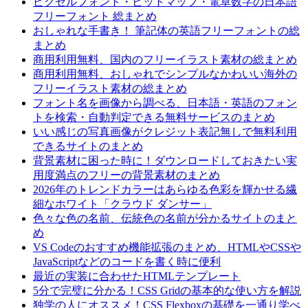
ピクセルフォント・ビットマップ・電卓数字の日本語
フリーフォント 総まとめ
おしゃれな手書き！ 筆記体の英語フリーフォントの総
まとめ
商用利用無料、国内のフリーイラスト素材の総まとめ
商用利用無料、おしゃれでシンプルなかわいい海外の
フリーイラスト素材の総まとめ
フォント名を画像から調べる、日本語・英語のフォン
トを検索・自動判定できる無料サービスのまとめ
いい感じの写真画像がクレジット表記無しで無料利用
できるサイトのまとめ
背景素材に困った時に！ダウンロードしておきたい実
用度満点のフリーの背景素材のまとめ
2026年のトレンドカラーはあらゆる色彩を輝かせる繊
細なホワイト「クラウド ダンサー」
色々な色の名前、伝統色の名前が分かるサイトのまと
め
VS Codeのおすすめ機能拡張のまとめ、HTMLやCSSや
JavaScriptなどのコードを書く時に便利
最近の実装に合わせたHTMLテンプレート
5分で完璧に分かる！CSS Gridの基本的な使い方を解説
独学の人にオススメ！CSS Flexboxの基礎を一通り学べ