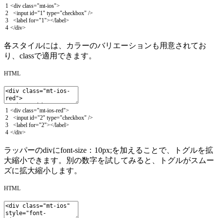
1
<
div
class
=
"mt-ios"
>
2
<
input
id
=
"1"
type
=
"checkbox"
/
>
3
<
label
for
=
"1"
>
<
/
label
>
4
<
/
div
>
各スタイルには、カラーのバリエーションも用意されてお
り、classで適用できます。
HTML
1
<
div
class
=
"mt-ios-red"
>
2
<
input
id
=
"2"
type
=
"checkbox"
/
>
3
<
label
for
=
"2"
>
<
/
label
>
4
<
/
div
>
ラッパーのdivにfont-size：10px;を加えることで、トグルを拡
大縮小できます。別の数字を試してみると、トグルがスムー
ズに拡大縮小します。
HTML