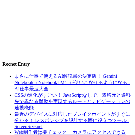
Recnet Entry
まさに仕事で使えるAI解説書の決定版！ Gemini
Notebook（NotebookLM）が使いこなせるようになる -
AI仕事最速大全
CSSの進化がすごい！ JavaScriptなしで、遷移元と遷移
先で異なる挙動を実現するルートとナビゲーションの
連携機能
最近のデバイスに対応したブレイクポイントがすぐに
分かる！ レスポンシブを設計する際に役立つツール -
ScreenSize.net
Web制作者は要チェック！ カメラにアクセスできる