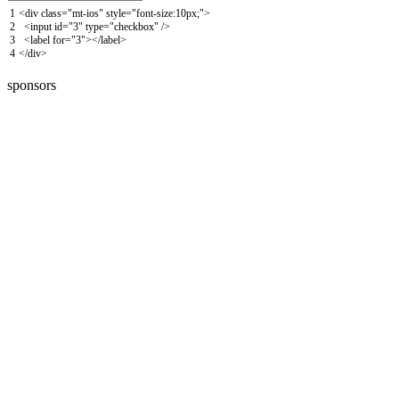
1
<
div
class
=
"mt-ios"
style
=
"font-size:10px;"
>
2
<
input
id
=
"3"
type
=
"checkbox"
/
>
3
<
label
for
=
"3"
>
<
/
label
>
4
<
/
div
>
sponsors