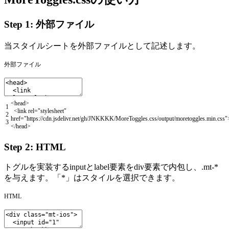
Step 1: 外部ファイル
当スタイルシートを外部ファイルとして記述します。
外部ファイル
<
head
>
1
<
link
rel
=
"stylesheet"
2
href
=
"https://cdn.jsdelivr.net/gh/JNKKKK/MoreToggles.css/output/moretoggles.min.css"
3
<
/
head
>
Step 2: HTML
トグルを実装するinputとlabel要素をdiv要素で内包し、.mt-*
を与えます。「*」はスタイルを選択できます。
HTML