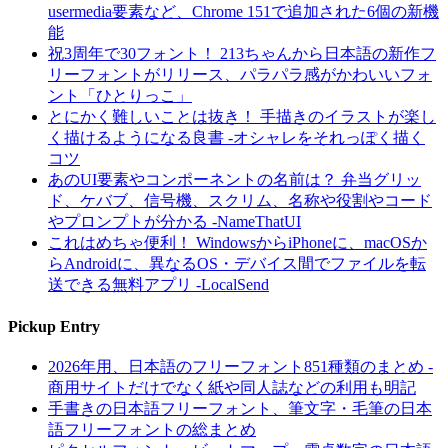
usermedia要素など、Chrome 151で追加された6個の新機
能
祝3周年で30フォント！ 213ちゃんから日本語の新作フ
リーフォントがリリース、パラパラ感がかわいいフォ
ント「ひとりっこ」
とにかく難しいことは抜き！ 手描きのイラストが楽し
く描けるようになる良書 -オシャレをそれっぽく描く
コツ
あのUI要素やコンポーネントの名前は？ 弁当グリッ
ド、ケバブ、信号機、スクリム、名称や役割やコード
やプロンプトが分かる -NameThatUI
これはめちゃ便利！ WindowsからiPhoneに、macOSか
らAndroidに、異なるOS・デバイス間でファイルを転
送できる無料アプリ -LocalSend
Pickup Entry
2026年用、日本語のフリーフォント851種類のまとめ -
商用サイトだけでなく紙や同人誌などの利用も明記
手書きの日本語フリーフォント、筆文字・毛筆の日本
語フリーフォントの総まとめ