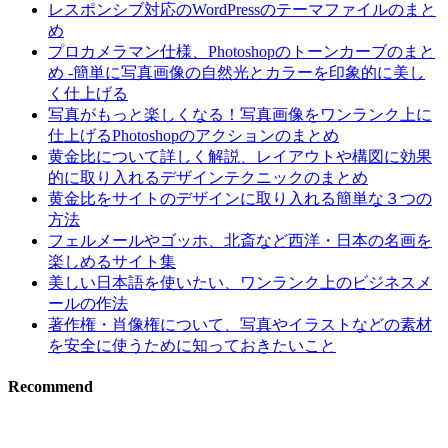
レスポンシブ対応のWordPressのテーマファイルのまと
め
プロカメラマン仕様、Photoshopのトーンカーブのまと
め -簡単に写真画像の自然光とカラーを印象的に美し
く仕上げる
写真がもっと楽しくなる！写真画像をワンランク上に
仕上げるPhotoshopのアクションのまとめ
黄金比について詳しく解説、レイアウトや構図に効果
的に取り入れるデザインテクニックのまとめ
黄金比をサイトのデザインに取り入れる簡単な３つの
方法
フェルメールやゴッホ、北斎など西洋・日本の名画を
楽しめるサイト集
美しい日本語を使いたい、ワンランク上のビジネスメ
ールの作法
著作権・肖像権について、写真やイラストなどの素材
を安全に使うために知っておきたいこと
Recommend