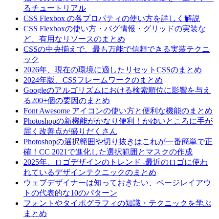
るチュートリアル
CSS Flexbox の各プロパティの使い方を詳しく解説
CSS Flexboxの使い方・バグ情報・グリッドの実装な
ど、有用なリソースのまとめ
CSSの中央揃えで、最も万能で信頼できる実装テクニ
ック
2026年、現在の環境に適したリセットCSSのまとめ
2024年版、CSSフレームワークのまとめ
Googleのアルゴリズムにおける検索順位に影響を与え
る200+個の要因のまとめ
Font Awesome アイコンの使い方と便利な機能のまとめ
Photoshopの新機能がかなり便利！かゆいところに手が
届く改善点が盛りだくさん
Photoshopの選択範囲や切り抜きはこれが一番簡単で正
確！CC 2021で進化した選択範囲とマスクの作成
2025年、ロゴデザインのトレンド -最近のロゴに使わ
れているデザインテクニックのまとめ
ウェブデザイナーは知っておきたい、ページレイアウ
トの代表的な10のパターン
フォントやタイポグラフィの知識・テクニックを学ぶ
まとめ