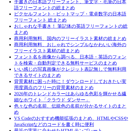
手書きの日本語フリーフォント、筆文字・毛筆の日本
語フリーフォントの総まとめ
ピクセルフォント・ビットマップ・電卓数字の日本語
フリーフォント 総まとめ
おしゃれな手書き！ 筆記体の英語フリーフォントの総
まとめ
商用利用無料、国内のフリーイラスト素材の総まとめ
商用利用無料、おしゃれでシンプルなかわいい海外の
フリーイラスト素材の総まとめ
フォント名を画像から調べる、日本語・英語のフォン
トを検索・自動判定できる無料サービスのまとめ
いい感じの写真画像がクレジット表記無しで無料利用
できるサイトのまとめ
背景素材に困った時に！ダウンロードしておきたい実
用度満点のフリーの背景素材のまとめ
2026年のトレンドカラーはあらゆる色彩を輝かせる繊
細なホワイト「クラウド ダンサー」
色々な色の名前、伝統色の名前が分かるサイトのまと
め
VS Codeのおすすめ機能拡張のまとめ、HTMLやCSSや
JavaScriptなどのコードを書く時に便利
最近の実装に合わせたHTMLテンプレート