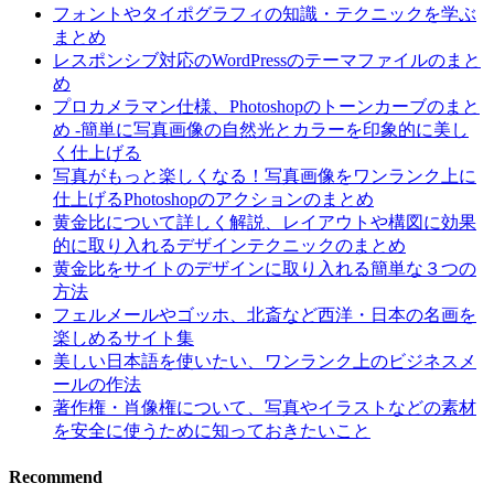
フォントやタイポグラフィの知識・テクニックを学ぶ
まとめ
レスポンシブ対応のWordPressのテーマファイルのまと
め
プロカメラマン仕様、Photoshopのトーンカーブのまと
め -簡単に写真画像の自然光とカラーを印象的に美し
く仕上げる
写真がもっと楽しくなる！写真画像をワンランク上に
仕上げるPhotoshopのアクションのまとめ
黄金比について詳しく解説、レイアウトや構図に効果
的に取り入れるデザインテクニックのまとめ
黄金比をサイトのデザインに取り入れる簡単な３つの
方法
フェルメールやゴッホ、北斎など西洋・日本の名画を
楽しめるサイト集
美しい日本語を使いたい、ワンランク上のビジネスメ
ールの作法
著作権・肖像権について、写真やイラストなどの素材
を安全に使うために知っておきたいこと
Recommend