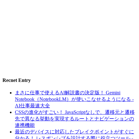
Recnet Entry
まさに仕事で使えるAI解説書の決定版！ Gemini
Notebook（NotebookLM）が使いこなせるようになる -
AI仕事最速大全
CSSの進化がすごい！ JavaScriptなしで、遷移元と遷移
先で異なる挙動を実現するルートとナビゲーションの
連携機能
最近のデバイスに対応したブレイクポイントがすぐに
分かる！ レスポンシブを設計する際に役立つツール -