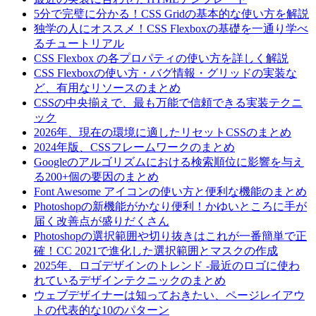
5分で完璧に分かる！CSS Gridの基本的な使い方を解説
独学の人にオススメ！CSS Flexboxの基礎を一通り学べ
るチュートリアル
CSS Flexbox の各プロパティの使い方を詳しく解説
CSS Flexboxの使い方・バグ情報・グリッドの実装な
ど、有用なリソースのまとめ
CSSの中央揃えで、最も万能で信頼できる実装テクニ
ック
2026年、現在の環境に適したリセットCSSのまとめ
2024年版、CSSフレームワークのまとめ
Googleのアルゴリズムにおける検索順位に影響を与え
る200+個の要因のまとめ
Font Awesome アイコンの使い方と便利な機能のまとめ
Photoshopの新機能がかなり便利！かゆいところに手が
届く改善点が盛りだくさん
Photoshopの選択範囲や切り抜きはこれが一番簡単で正
確！CC 2021で進化した選択範囲とマスクの作成
2025年、ロゴデザインのトレンド -最近のロゴに使わ
れているデザインテクニックのまとめ
ウェブデザイナーは知っておきたい、ページレイアウ
トの代表的な10のパターン