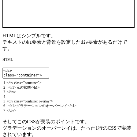
HTMLはシンプルです。
テキストの
要素と背景を設定した
要素があるだけで
h1
div
す。
HTML
1
<
div
class
=
"container"
>
2
<
h1
>
元の状態
<
/
h1
>
3
<
/
div
>
4
5
<
div
class
=
"container overlay"
>
6
<
h1
>
グラデーションのオーバーレイ
<
/
h1
>
7
<
/
div
>
そしてこのCSSが実装のポイントです。
グラデーションのオーバーレイは、たった1行のCSSで実装
されています。