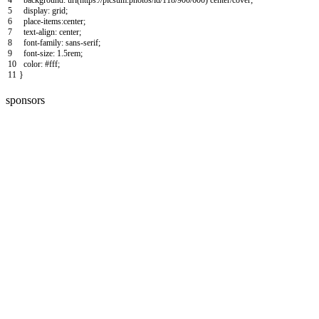
4
background
:
url
(
https
:
//picsum.photos/id/118/900/600) center/cover;
5
display
:
grid
;
6
place
-
items
:
center
;
7
text
-
align
:
center
;
8
font
-
family
:
sans
-
serif
;
9
font
-
size
:
1.5rem
;
10
color
:
#fff;
11
}
sponsors