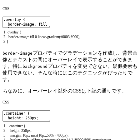
CSS
1
.
overlay
{
2
border
-
image
:
fill
0
linear
-
gradient
(
#0003,#000);
3
}
プロパティでグラデーションを作成し、背景画
border-image
像とテキストの間にオーバーレイで表示することができま
す。特に
プロパティを変更できない、疑似要素も
background
使用できない、そんな時にはこのテクニックがぴったりで
す。
ちなみに、オーバーレイ以外のCSSは下記の通りです。
CSS
1
.
container
{
2
height
:
250px
;
3
margin
:
10px
max
(
10px
,
50
%
-
400px
)
;