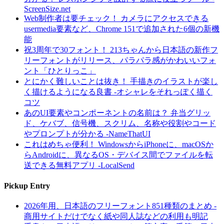
ScreenSize.net
Web制作者は要チェック！ カメラにアクセスできる
usermedia要素など、Chrome 151で追加された6個の新機
能
祝3周年で30フォント！ 213ちゃんから日本語の新作フ
リーフォントがリリース、パラパラ感がかわいいフォ
ント「ひとりっこ」
とにかく難しいことは抜き！ 手描きのイラストが楽し
く描けるようになる良書 -オシャレをそれっぽく描く
コツ
あのUI要素やコンポーネントの名前は？ 弁当グリッ
ド、ケバブ、信号機、スクリム、名称や役割やコード
やプロンプトが分かる -NameThatUI
これはめちゃ便利！ WindowsからiPhoneに、macOSか
らAndroidに、異なるOS・デバイス間でファイルを転
送できる無料アプリ -LocalSend
Pickup Entry
2026年用、日本語のフリーフォント851種類のまとめ -
商用サイトだけでなく紙や同人誌などの利用も明記