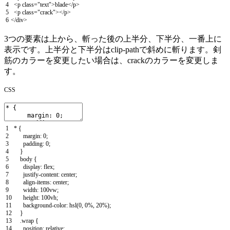
4
<
p
class
=
"text"
>
blade
<
/
p
>
5
<
p
class
=
"crack"
>
<
/
p
>
6
<
/
div
>
3つの要素は上から、斬った後の上半分、下半分、一番上に
表示です。上半分と下半分はclip-pathで斜めに斬ります。剣
筋のカラーを変更したい場合は、crackのカラーを変更しま
す。
CSS
1
*
{
2
margin
:
0
;
3
padding
:
0
;
4
}
5
body
{
6
display
:
flex
;
7
justify
-
content
:
center
;
8
align
-
items
:
center
;
9
width
:
100vw
;
10
height
:
100vh
;
11
background
-
color
:
hsl
(
0
,
0
%
,
20
%
)
;
12
}
13
.
wrap
{
14
position
:
relative
;