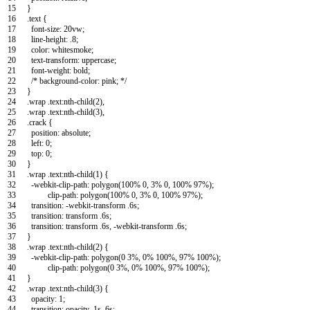
15
}
16
.
text
{
17
font
-
size
:
20vw
;
18
line
-
height
:
.
8
;
19
color
:
whitesmoke
;
20
text
-
transform
:
uppercase
;
21
font
-
weight
:
bold
;
22
/* background-color: pink; */
23
}
24
.
wrap
.
text
:
nth
-
child
(
2
)
,
25
.
wrap
.
text
:
nth
-
child
(
3
)
,
26
.
crack
{
27
position
:
absolute
;
28
left
:
0
;
29
top
:
0
;
30
}
31
.
wrap
.
text
:
nth
-
child
(
1
)
{
32
-
webkit
-
clip
-
path
:
polygon
(
100
%
0
,
3
%
0
,
100
%
97
%
)
;
33
clip
-
path
:
polygon
(
100
%
0
,
3
%
0
,
100
%
97
%
)
;
34
transition
:
-
webkit
-
transform
.
6s
;
35
transition
:
transform
.
6s
;
36
transition
:
transform
.
6s
,
-
webkit
-
transform
.
6s
;
37
}
38
.
wrap
.
text
:
nth
-
child
(
2
)
{
39
-
webkit
-
clip
-
path
:
polygon
(
0
3
%
,
0
%
100
%
,
97
%
100
%
)
;
40
clip
-
path
:
polygon
(
0
3
%
,
0
%
100
%
,
97
%
100
%
)
;
41
}
42
.
wrap
.
text
:
nth
-
child
(
3
)
{
43
opacity
:
1
;
44
transition
:
opacity
.
1s
.
6s
;