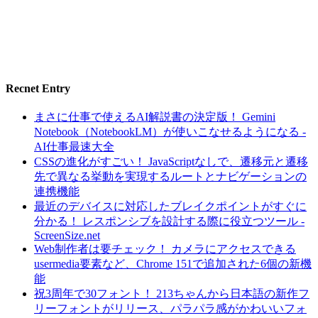
Recnet Entry
まさに仕事で使えるAI解説書の決定版！ Gemini
Notebook（NotebookLM）が使いこなせるようになる -
AI仕事最速大全
CSSの進化がすごい！ JavaScriptなしで、遷移元と遷移
先で異なる挙動を実現するルートとナビゲーションの
連携機能
最近のデバイスに対応したブレイクポイントがすぐに
分かる！ レスポンシブを設計する際に役立つツール -
ScreenSize.net
Web制作者は要チェック！ カメラにアクセスできる
usermedia要素など、Chrome 151で追加された6個の新機
能
祝3周年で30フォント！ 213ちゃんから日本語の新作フ
リーフォントがリリース、パラパラ感がかわいいフォ