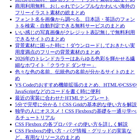
商用利用無料、おしゃれでシンプルなかわいい海外の
フリーイラスト素材の総まとめ
フォント名を画像から調べる、日本語・英語のフォン
トを検索・自動判定できる無料サービスのまとめ
いい感じの写真画像がクレジット表記無しで無料利用
できるサイトのまとめ
背景素材に困った時に！ダウンロードしておきたい実
用度満点のフリーの背景素材のまとめ
2026年のトレンドカラーはあらゆる色彩を輝かせる繊
細なホワイト「クラウド ダンサー」
色々な色の名前、伝統色の名前が分かるサイトのまと
め
VS Codeのおすすめ機能拡張のまとめ、HTMLやCSSや
JavaScriptなどのコードを書く時に便利
最近の実装に合わせたHTMLテンプレート
5分で完璧に分かる！CSS Gridの基本的な使い方を解説
独学の人にオススメ！CSS Flexboxの基礎を一通り学べ
るチュートリアル
CSS Flexbox の各プロパティの使い方を詳しく解説
CSS Flexboxの使い方・バグ情報・グリッドの実装な
ど、有用なリソースのまとめ