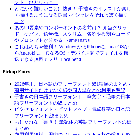
ント「ひとりっこ」
とにかく難しいことは抜き！ 手描きのイラストが楽し
く描けるようになる良書 -オシャレをそれっぽく描く
コツ
あのUI要素やコンポーネントの名前は？ 弁当グリッ
ド、ケバブ、信号機、スクリム、名称や役割やコード
やプロンプトが分かる -NameThatUI
これはめちゃ便利！ WindowsからiPhoneに、macOSか
らAndroidに、異なるOS・デバイス間でファイルを転
送できる無料アプリ -LocalSend
Pickup Entry
2026年用、日本語のフリーフォント851種類のまとめ -
商用サイトだけでなく紙や同人誌などの利用も明記
手書きの日本語フリーフォント、筆文字・毛筆の日本
語フリーフォントの総まとめ
ピクセルフォント・ビットマップ・電卓数字の日本語
フリーフォント 総まとめ
おしゃれな手書き！ 筆記体の英語フリーフォントの総
まとめ
商用利用無料、国内のフリーイラスト素材の総まとめ