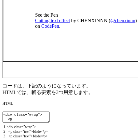
See the Pen
Cutting text effect
by CHENXINNN (
@chenxinnn
)
on
CodePen
.
コードは、下記のようになっています。
HTMLでは、斬る要素を3つ用意します。
HTML
1
<
div
class
=
"wrap"
>
2
<
p
class
=
"text"
>
blade
<
/
p
>
3
<
p
class
=
"text"
>
blade
<
/
p
>