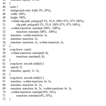
45
}
46
.
crack
{
47
background
-
color
:
hsl
(
0
,
0
%
,
20
%
)
;
48
width
:
100
%
;
49
height
:
100
%
;
50
-
webkit
-
clip
-
path
:
polygon
(
0
3
%
,
3
%
0
,
100
%
97
%
,
97
%
100
%
)
;
51
clip
-
path
:
polygon
(
0
3
%
,
3
%
0
,
100
%
97
%
,
97
%
100
%
)
;
52
-
webkit
-
transform
:
translate
(
-
100
%
,
-
100
%
)
;
53
transform
:
translate
(
-
100
%
,
-
100
%
)
;
54
transition
:
-
webkit
-
transform
.
3s
;
55
transition
:
transform
.
3s
;
56
transition
:
transform
.
3s
,
-
webkit
-
transform
.
3s
;
57
}
58
.
wrap
:
hover
.
crack
{
59
-
webkit
-
transform
:
translate
(
0
,
0
)
;
60
transform
:
translate
(
0
,
0
)
;
61
}
62
.
wrap
:
hover
.
text
:
nth
-
child
(
3
)
{
63
opacity
:
0
;
64
transition
:
opacity
.
1s
.
3s
;
65
}
66
.
wrap
:
hover
.
text
:
nth
-
child
(
1
)
{
67
transition
:
-
webkit
-
transform
.
6s
.
5s
;
68
transition
:
transform
.
6s
.
5s
;
69
transition
:
transform
.
6s
.
5s
,
-
webkit
-
transform
.
6s
.
5s
;
70
-
webkit
-
transform
:
translate
(
10
%
,
10
%
)
;
71
transform
:
translate
(
10
%
,
10
%
)
;
72
}