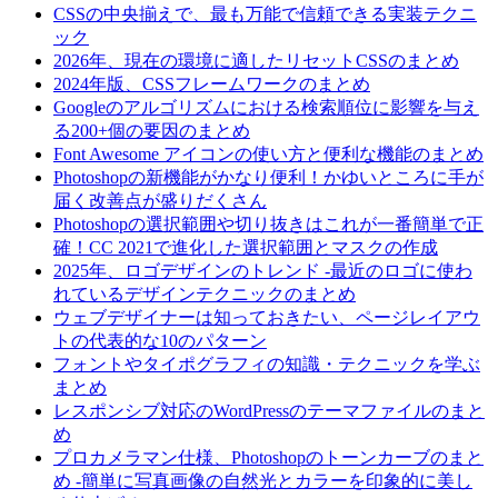
CSSの中央揃えで、最も万能で信頼できる実装テクニ
ック
2026年、現在の環境に適したリセットCSSのまとめ
2024年版、CSSフレームワークのまとめ
Googleのアルゴリズムにおける検索順位に影響を与え
る200+個の要因のまとめ
Font Awesome アイコンの使い方と便利な機能のまとめ
Photoshopの新機能がかなり便利！かゆいところに手が
届く改善点が盛りだくさん
Photoshopの選択範囲や切り抜きはこれが一番簡単で正
確！CC 2021で進化した選択範囲とマスクの作成
2025年、ロゴデザインのトレンド -最近のロゴに使わ
れているデザインテクニックのまとめ
ウェブデザイナーは知っておきたい、ページレイアウ
トの代表的な10のパターン
フォントやタイポグラフィの知識・テクニックを学ぶ
まとめ
レスポンシブ対応のWordPressのテーマファイルのまと
め
プロカメラマン仕様、Photoshopのトーンカーブのまと
め -簡単に写真画像の自然光とカラーを印象的に美し