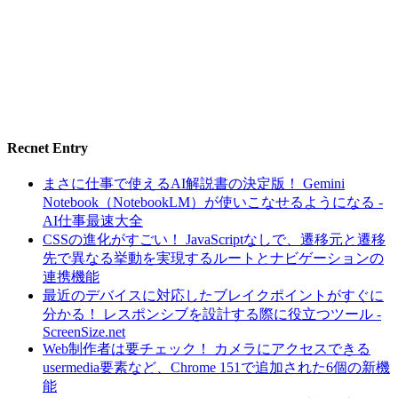
Recnet Entry
まさに仕事で使えるAI解説書の決定版！ Gemini
Notebook（NotebookLM）が使いこなせるようになる -
AI仕事最速大全
CSSの進化がすごい！ JavaScriptなしで、遷移元と遷移
先で異なる挙動を実現するルートとナビゲーションの
連携機能
最近のデバイスに対応したブレイクポイントがすぐに
分かる！ レスポンシブを設計する際に役立つツール -
ScreenSize.net
Web制作者は要チェック！ カメラにアクセスできる
usermedia要素など、Chrome 151で追加された6個の新機
能