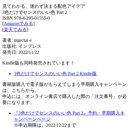
見てわかる、迷わず決まる配色アイデア
3色だけでセンスのいい色 Part 2
ISBN 978-4-295-01555-0
[
Amazonでみる
]
[
楽天でみる
]
著者: ingectar-e
出版社: インプレス
発売日: 2022/11/22
Kindle版も同時発売されています！
3色だけでセンスのいい色 Part 2 Kindle版
書籍版購入で電子版がもらえてしまう早期購入キャンペーン
は、こちらから。
申込には、オンライン書店で購入した際の「注文番号」が必
要になります。
『3色だけでセンスのいい色 Part 2』予約・早期購入キ
ャンペーンページ
※申込期限は、2022/12/22まで